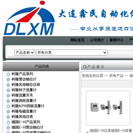
网站首页
|
公司简介
|
新闻中心
|
产
产品列表
产 品 展 示
科隆产品系列
您现在的位置 >>
所有产品
>>
德
科隆雷达物位计
科隆其他物位仪表
科隆转子流量计
科隆流量开关
科隆涡街流量计
科隆KPM挡板流量计
科隆电磁流量计
科隆其他仪表
德国E+H产品系列
德国E+H雷达物位计
德国E+H仪表德国E+H质量
德国E+H导波雷达物位计