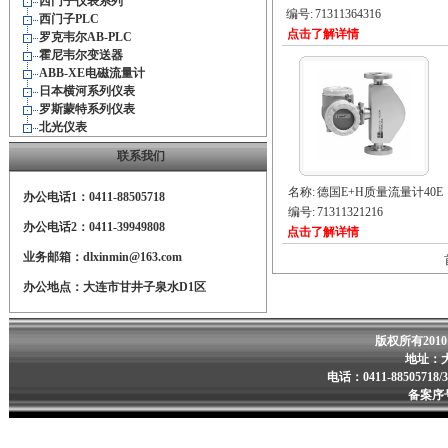
西门子仪表系列
编号:
71311364316
西门子PLC
点击了解详情
罗克韦尔AB-PLC
霍尼韦尔变送器
ABB-XE电磁流量计
日本横河系列仪表
罗斯蒙特系列仪表
北光仪表
联系我们
名称:
德国E+H质量流量计40E
办公电话1：0411-88505718
编号:
71311321216
办公电话2：0411-39949808
点击了解详情
业务邮箱：dlxinmin@163.com
办公地点：大连市甘井子泉水D1区
版权所有201
地址：
电话：0411-88505718/
备案序号