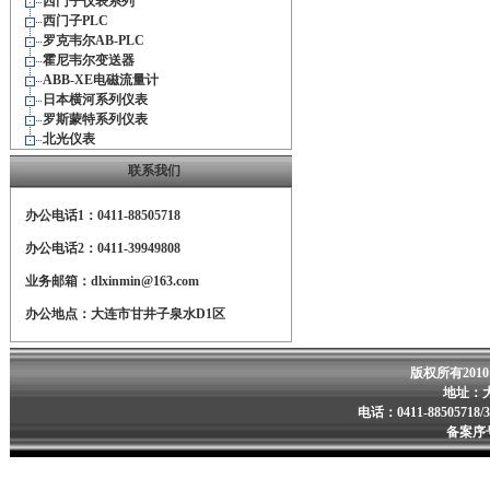
西门子仪表系列
西门子PLC
罗克韦尔AB-PLC
霍尼韦尔变送器
ABB-XE电磁流量计
日本横河系列仪表
罗斯蒙特系列仪表
北光仪表
联系我们
办公电话1：0411-88505718
办公电话2：0411-39949808
业务邮箱：dlxinmin@163.com
办公地点：大连市甘井子泉水D1区
版权所有201
地址：
电话：0411-88505718/
备案序号