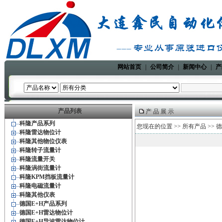
网站首页
|
公司简介
|
新闻中心
|
产
产品列表
产 品 展 示
科隆产品系列
您现在的位置 >>
所有产品
>>
德
科隆雷达物位计
科隆其他物位仪表
科隆转子流量计
科隆流量开关
科隆涡街流量计
科隆KPM挡板流量计
科隆电磁流量计
科隆其他仪表
德国E+H产品系列
德国E+H雷达物位计
德国E+H导波雷达物位计