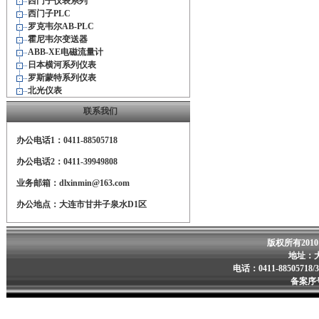
西门子仪表系列
西门子PLC
罗克韦尔AB-PLC
霍尼韦尔变送器
ABB-XE电磁流量计
日本横河系列仪表
罗斯蒙特系列仪表
北光仪表
联系我们
办公电话1：0411-88505718
办公电话2：0411-39949808
业务邮箱：dlxinmin@163.com
办公地点：大连市甘井子泉水D1区
版权所有201
地址：
电话：0411-88505718/
备案序号