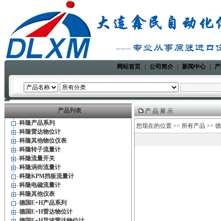
网站首页
|
公司简介
|
新闻中心
|
产
产品列表
产 品 展 示
科隆产品系列
您现在的位置 >>
所有产品
>>
德
科隆雷达物位计
科隆其他物位仪表
科隆转子流量计
科隆流量开关
科隆涡街流量计
科隆KPM挡板流量计
科隆电磁流量计
科隆其他仪表
德国E+H产品系列
德国E+H雷达物位计
德国E+H导波雷达物位计