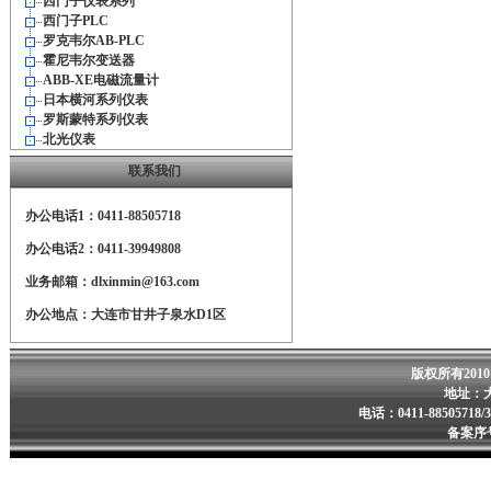
西门子仪表系列
西门子PLC
罗克韦尔AB-PLC
霍尼韦尔变送器
ABB-XE电磁流量计
日本横河系列仪表
罗斯蒙特系列仪表
北光仪表
联系我们
办公电话1：0411-88505718
办公电话2：0411-39949808
业务邮箱：dlxinmin@163.com
办公地点：大连市甘井子泉水D1区
版权所有201
地址：
电话：0411-88505718/
备案序号