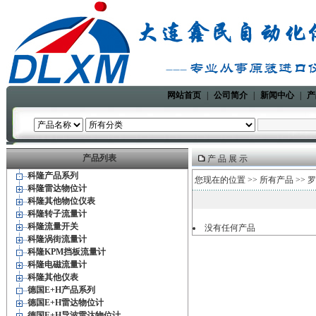
网站首页
|
公司简介
|
新闻中心
|
产
产品列表
产 品 展 示
科隆产品系列
您现在的位置 >>
所有产品
>>
罗
科隆雷达物位计
科隆其他物位仪表
科隆转子流量计
科隆流量开关
没有任何产品
科隆涡街流量计
科隆KPM挡板流量计
科隆电磁流量计
科隆其他仪表
德国E+H产品系列
德国E+H雷达物位计
德国E+H导波雷达物位计