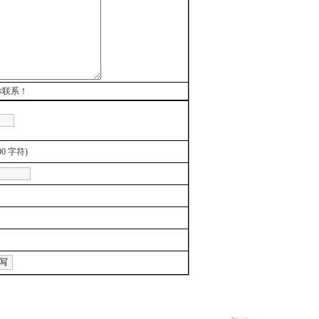
你联系！
00 字符)