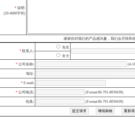
*
说明:
(20-4000字符)
谢谢你对我们的产品感兴趣，我们会尽快和
先生
*
联系人
:
女士
*
公司名称
:
(4-1
地址:
*
E-mail
:
*
公司电话
:
(Format:86-791-8059439)
传真
:
(Format:86-791-8059439)