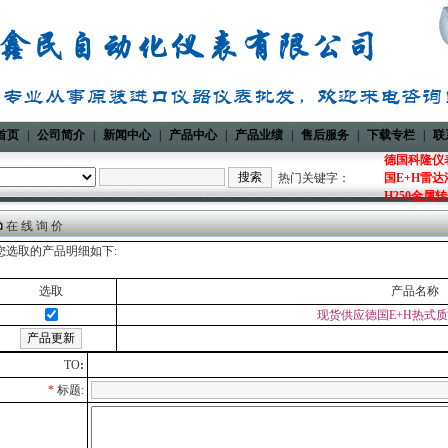
首页
|
公司简介
|
新闻中心
|
产品中心
|
产品业绩
|
售后服务
|
下载专栏
|
联
德国科隆仪表
热门关键字：
国E+H雷达
H250金属
在 线 询 价
您选取的产品明细如下:
选取
产品名称
现货供应德国E+H热式质
TO
:
*
标题: