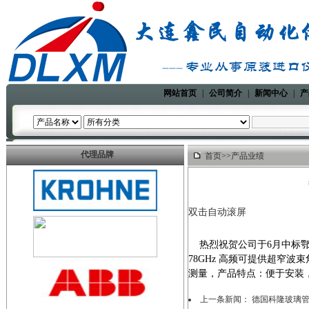
网站首页
|
公司简介
|
新闻中心
|
产
代理品牌
首页
>>
产品业绩
双击自动滚屏
热烈祝贺公司于6月中标鄂尔
78GHz 高频可提供超窄
测量，产品特点：便于安装
上一条新闻：
德国科隆玻璃管